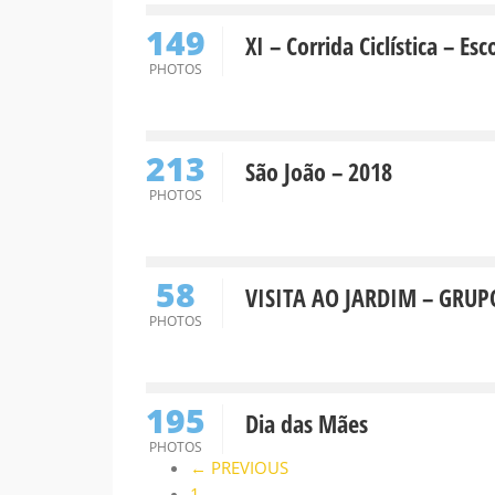
149
XI – Corrida Ciclística – Es
PHOTOS
213
São João – 2018
PHOTOS
58
VISITA AO JARDIM – GRUP
PHOTOS
195
Dia das Mães
PHOTOS
← PREVIOUS
1