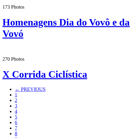
173
Photos
Homenagens Dia do Vovô e da
Vovó
270
Photos
X Corrida Ciclística
← PREVIOUS
1
2
3
4
5
6
7
8