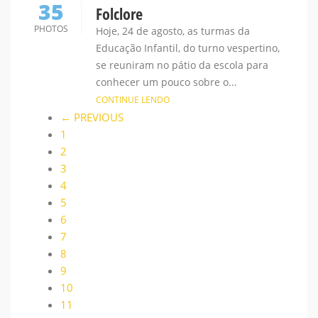
35
Folclore
PHOTOS
Hoje, 24 de agosto, as turmas da
Educação Infantil, do turno vespertino,
se reuniram no pátio da escola para
conhecer um pouco sobre o...
CONTINUE LENDO
← PREVIOUS
1
2
3
4
5
6
7
8
9
10
11