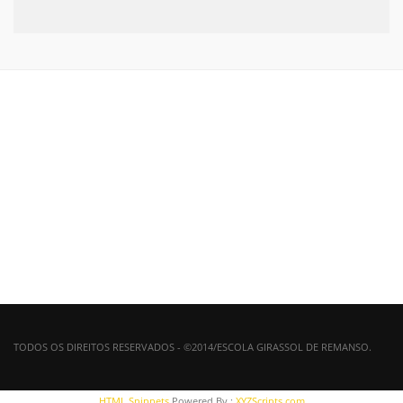
TODOS OS DIREITOS RESERVADOS - ©2014/ESCOLA GIRASSOL DE REMANSO.
HTML Snippets
Powered By :
XYZScripts.com