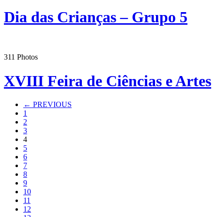
Dia das Crianças – Grupo 5
311
Photos
XVIII Feira de Ciências e Artes
← PREVIOUS
1
2
3
4
5
6
7
8
9
10
11
12