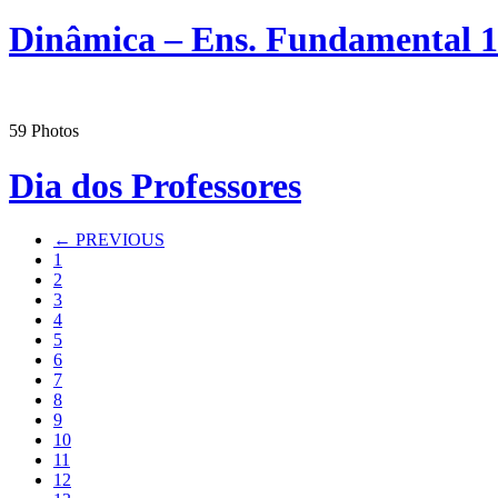
Dinâmica – Ens. Fundamental 1
59
Photos
Dia dos Professores
← PREVIOUS
1
2
3
4
5
6
7
8
9
10
11
12