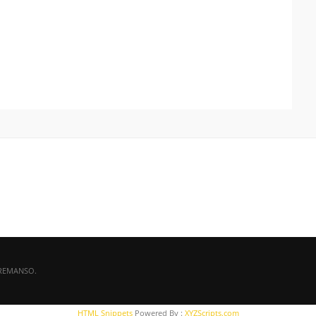
 REMANSO.
HTML Snippets
Powered By :
XYZScripts.com