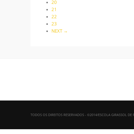
20
21
22
23
NEXT →
TODOS OS DIREITOS RESERVADOS - ©2014/ESCOLA GIRASSOL DE