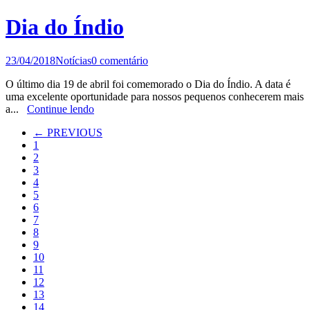
Dia do Índio
23/04/2018
Notícias
0 comentário
O último dia 19 de abril foi comemorado o Dia do Índio. A data é
uma excelente oportunidade para nossos pequenos conhecerem mais
a...
Continue lendo
← PREVIOUS
1
2
3
4
5
6
7
8
9
10
11
12
13
14