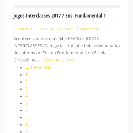
Jogos Interclasses 2017 / Ens. Fundamental 1
08/08/2017
Imprensa
Notícias
0 comentário
Aconteceram nos dias 04 e 05/08 os JOGOS
INTERCLASSES (Categorias: futsal e bola envenenada)
dos alunos do Ensino Fundamental I, da Escola
Girassol. As...
CONTINUE LENDO
← PREVIOUS
1
2
3
4
5
6
7
8
9