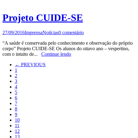
Projeto CUIDE-SE
27/09/2016
Imprensa
Notícias
0 comentário
“A saúde é conservada pelo conhecimento e observação do próprio
corpo” Projeto CUIDE-SE Os alunos do oitavo ano – vespertino,
com o intuito de...
Continue lendo
← PREVIOUS
1
2
3
4
5
6
7
8
9
10
11
12
13