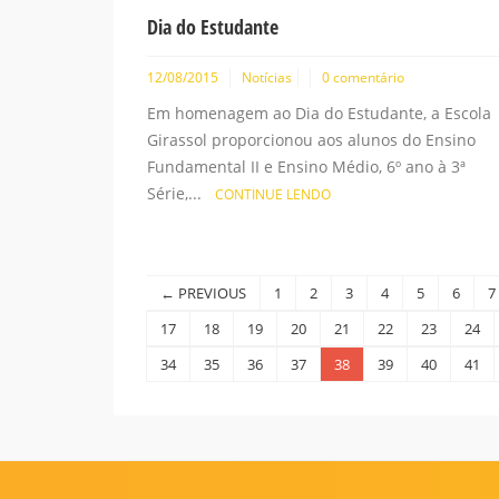
Dia do Estudante
12/08/2015
Notícias
0 comentário
Em homenagem ao Dia do Estudante, a Escola
Girassol proporcionou aos alunos do Ensino
Fundamental II e Ensino Médio, 6º ano à 3ª
Série,...
CONTINUE LENDO
← PREVIOUS
1
2
3
4
5
6
7
17
18
19
20
21
22
23
24
34
35
36
37
38
39
40
41