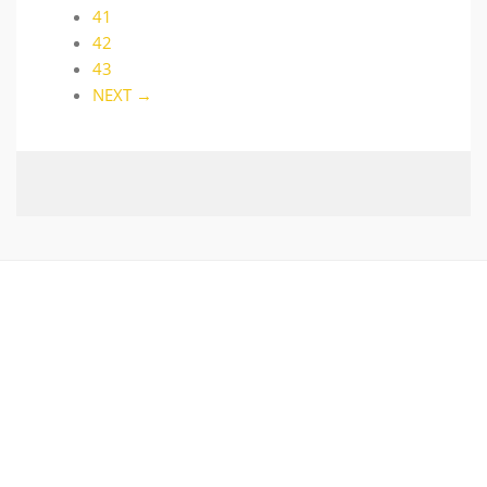
41
42
43
NEXT →