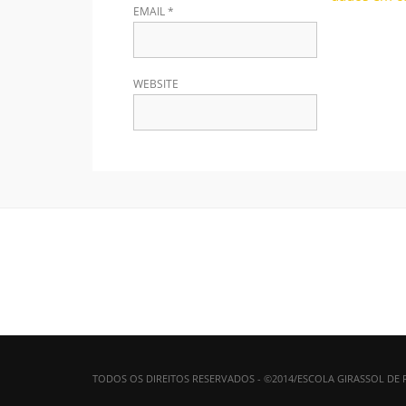
EMAIL
*
WEBSITE
TODOS OS DIREITOS RESERVADOS - ©2014/ESCOLA GIRASSOL DE