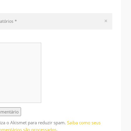
×
atórios
*
iliza o Akismet para reduzir spam.
Saiba como seus
omentários são processados
.