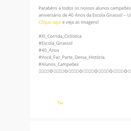
Parabéns a todos os nossos alunos campeões
aniversário de 40 Anos da Escola Girassol – 
Clique aqui
e veja as imagens!
#XI_Corrida_Ciclística
#Escola_Girassol
#40_Anos
#Você_Faz_Parte_Dessa_História
.
#Alunos_Campeões
🚴‍♂️
🚴‍♀️
🌻
🚴‍♂️
🚴‍♀️
🌻
🚴‍♂️
🚴‍♀️
🌻
🚴‍♂️
🚴‍♀️
🌻
🚴‍♂️
🚴‍♀️
🌻
🚴‍♂️
🚴‍♀️
🌻
🚴
Tw