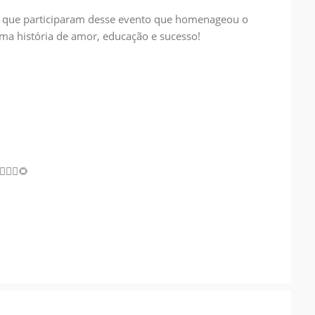
 que participaram desse evento que homenageou o
Uma história de amor, educação e sucesso!
‍♂️
🚴‍♀️
🌻